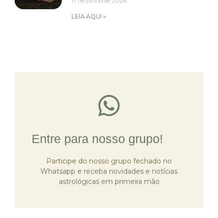
17 de junho de 2026
LEIA AQUI »
Clique e acesse nossa
comunidade
Entre para nosso grupo!
Participe do nosso grupo fechado no
Entrar
Whatsapp e receba novidades e notícias
astrológicas em primeira mão