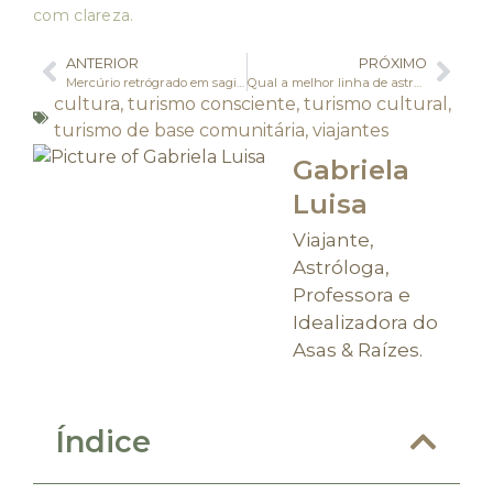
com clareza.
ANTERIOR
PRÓXIMO
Mercúrio retrógrado em sagitário 2025: Planeje seus movimentos com os astros
Qual a melhor linha de astrocartografia para encontrar o amor
cultura
,
turismo consciente
,
turismo cultural
,
turismo de base comunitária
,
viajantes
Gabriela
Luisa
Viajante,
Astróloga,
Professora e
Idealizadora do
Asas & Raízes.
Índice