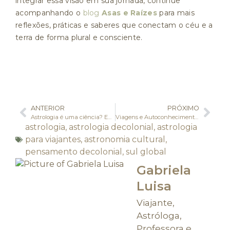
integrar essa visão em sua jornada, continue
acompanhando o
blog
Asas e Raízes
para mais
reflexões, práticas e saberes que conectam o céu e a
terra de forma plural e consciente.
ANTERIOR
PRÓXIMO
Astrologia é uma ciência? Entenda o que está por trás desse debate
Viagens e Autoconhecimento: dicas para viajar com mais propósito
astrologia
,
astrologia decolonial
,
astrologia
para viajantes
,
astronomia cultural
,
pensamento decolonial
,
sul global
Gabriela
Luisa
Viajante,
Astróloga,
Professora e