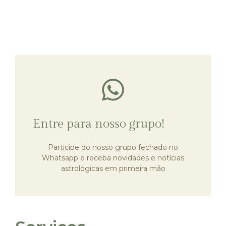
Clique e acesse nossa
comunidade
Entre para nosso grupo!
Participe do nosso grupo fechado no
Entrar
Whatsapp e receba novidades e notícias
astrológicas em primeira mão